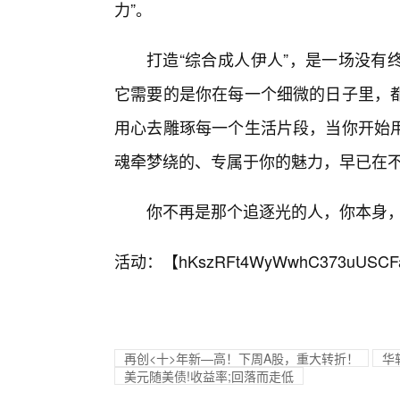
力”。
打造“综合成人伊人”，是一场没有
它需要的是你在每一个细微的日子里，
用心去雕琢每一个生活片段，当你开始
魂牵梦绕的、专属于你的魅力，早已在
你不再是那个追逐光的人，你本身
活动：【
hKszRFt4WyWwhC373uUSCF
再创<十>年新—高！下周A股，重大转折！
华
美元随美债!收益率;回落而走低