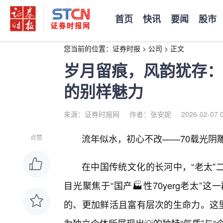
首页
快讯
要闻
股市
您当前的位置：
证券时报
>
公司
>
正文
岁月留痕，风韵犹存：探
的别样魅力
来源：证券时报网
作者：张安妮
2026-02-07 
流年似水，初心不改——70载光阴
点赞
在中国传统文化的长河中，“老太”
目光聚焦于“国产🏭性70yerg老太
的、更加鲜活且富有层次的生命力。这里