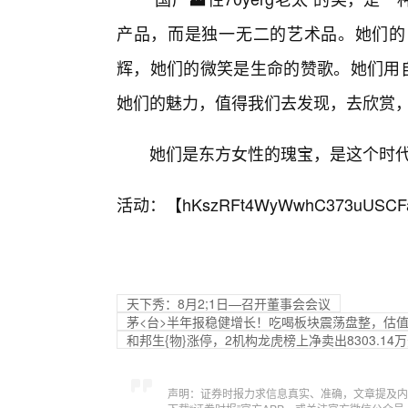
产品，而是独一无二的艺术品。她们的
辉，她们的微笑是生命的赞歌。她们用自
她们的魅力，值得我们去发现，去欣赏
她们是东方女性的瑰宝，是这个时代
活动：【
hKszRFt4WyWwhC373uUSCF
天下秀：8月2;1日—召开董事会会议
茅<台>半年报稳健增长！吃喝板块震荡盘整，估
和邦生{物}涨停，2机构龙虎榜上净卖出8303.14
声明：证券时报力求信息真实、准确，文章提及内