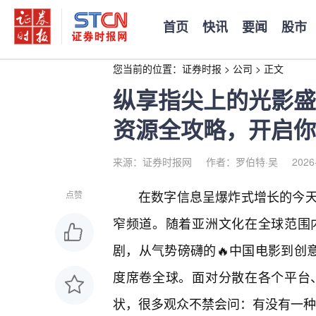
首页
快讯
要闻
股市
您当前的位置：
证券时报
>
公司
>
正文
纵享指尖上的光影盛
资源全攻略，开启你
来源：证券时报网
作者：罗伯特·吴
2026
在数字信息呈爆炸式增长的今
点赞
窄频道。随着亚洲文化在全球范围
剧，从气势磅礴的🔥中国电影到创
度席卷全球。面对分散在各个平台
状，很多观众不禁会问：有没有一种