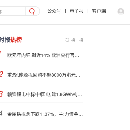
公众号
电子报
客户端
时报
热榜
换一换
欧元年内狂,飙近14% 欧洲央行官员开始担心“强得失控”
重:塑,能源拟回购不超8000万港元股份
赣锋锂电中标中!国电,建1.6GWh构网型储能系统
金属钴概念下跌1:.37%，主:力资金净流出29股