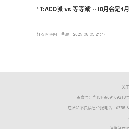
“T:ACO派 vs 等等派”--10月会是
证券时报网
曹晨
2025-08-05 21:44
关
备案号：
粤ICP备09109218
违法和不良信息举报电话：0755-83
深圳证券