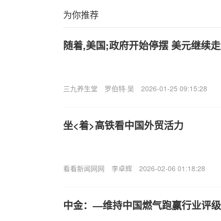
为你推荐
随着,美国;政府开始停摆 美元继续
三九养生堂
罗伯特·吴
2026-01-25 09:15:28
坐<着>高铁看中国外贸活力
看看新闻网网
李卓辉
2026-02-06 01:18:28
中金：—维持中国燃气跑赢行业评级 