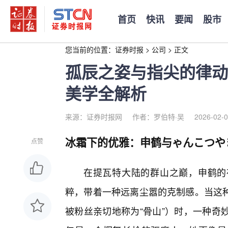
首页
快讯
要闻
股市
您当前的位置：
证券时报
>
公司
>
正文
孤辰之姿与指尖的律动
美学全解析
来源：证券时报网
作者：罗伯特·吴
2026-02-0
冰霜下的优雅：申鹤与ゃんこつや
点赞
在提瓦特大陆的群山之巅，申鹤的
粹，带着一种远离尘嚣的克制感。当这
被粉丝亲切地称为“骨山”）时，一种奇