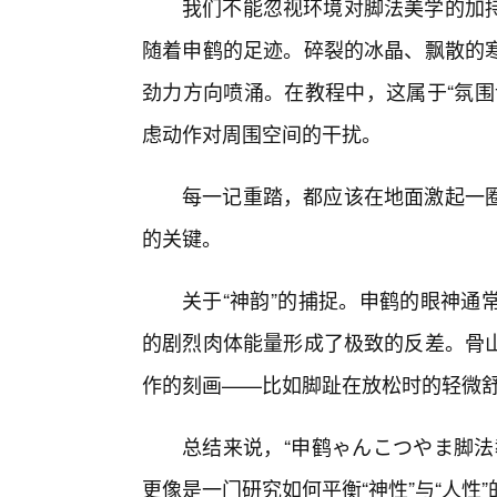
我们不能忽视环境对脚法美学的加
随着申鹤的足迹。碎裂的冰晶、飘散的
劲力方向喷涌。在教程中，这属于“氛围
虑动作对周围空间的干扰。
每一记重踏，都应该在地面激起一
的关键。
关于“神韵”的捕捉。申鹤的眼神通
的剧烈肉体能量形成了极致的反差。骨
作的刻画——比如脚趾在放松时的轻微
总结来说，“申鹤ゃんこつやま脚法
更像是一门研究如何平衡“神性”与“人