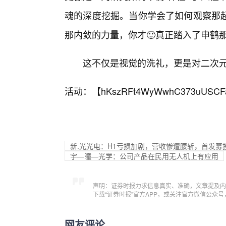
魂的深度挖掘。当你学会了如何观察那
那内敛的力量，你才🙂真正踏入了申鹤
这不仅是视觉的洗礼，更是对二次
活动：【
hKszRFt4WyWwhC373uUSCF
新.光光电：H1亏损加剧，营收惨遭腰斩，首发募
宇—瞳—光学：公司产品在民用无人机上有应用
声明：证券时报力求信息真实、准确，文章提及内
下载“证券时报”官方APP，或关注官方微信公众
网友评论