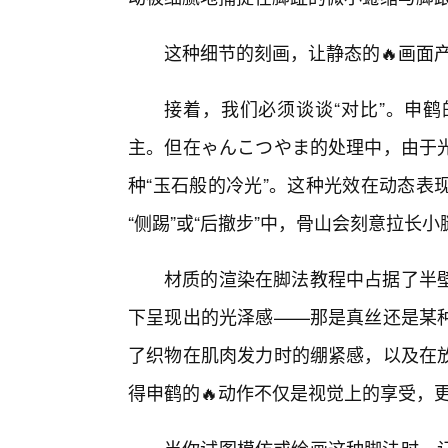
这种细节的刻画，让静态的🔥画面
接着，我们必须谈谈“对比”。申
主。但在ゃんこつやま的处理中，由于
种“玉石般的冷光”。这种光效在动态表
“侧踢”或“后撤步”中，骨山会刻意拉长
材质的渲染在脚法教程中占据了半
下呈现出的光泽感——那是真丝还是某
了织物在肌肉发力时的绷紧感，以及在
得申鹤的🔥动作不仅是视觉上的享受，