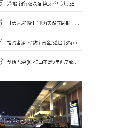
港‘股’银行板块强;势反弹！港股通红利ETF（513530）跟踪指数股息率优势较明显
【信达,能源‘】’电力天然气周报：云南增量机制电价结果可观，8月我国天然气表观消费量同比增长1.8%
投资者涌.入“数字黄金,”避险 比特币强势突破12万美元大关
创始人:夺{回}江山不足3年再度放手，禾盛新材15亿元易主