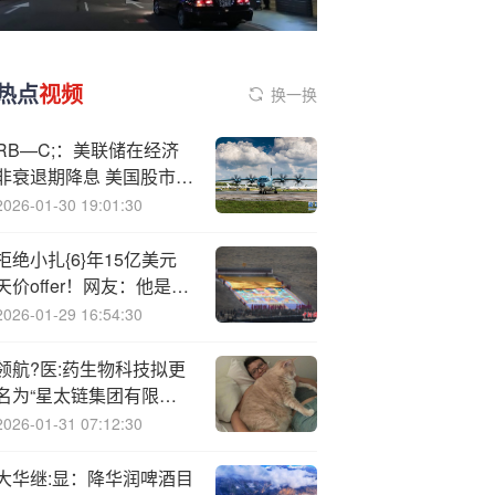
热点
视频
换一换
RB—C;：美联储在经济
非衰退期降息 美国股市往
往会上涨
2026-01-30 19:01:30
拒绝小扎{6}年15亿美元
天价offer！网友：他是有
多讨厌扎克伯格？？
2026-01-29 16:54:30
领航?医:药生物科技拟更
名为“星太链集团有限公
司”及增加法定股本
2026-01-31 07:12:30
大华继:显：降华润啤酒目