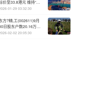
标价至33.8港元 维持“买
入”评级
2026-01-29 03:32:30
东方?精,工(002611)9月
30日股东户数20.16万
户，较上期增加33.52%
2026-02-02 20:05:30