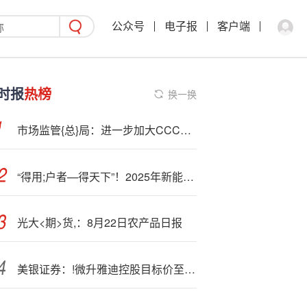
公众号
电子报
客户端
时报
热榜
换一换
市场监管{总}局：进一步加大CCC认证把关力度 罗马仕等品牌对135万余件充电宝实施召回
“得用;户者—得天下”！2025年新能源车渗透率或超60%，智能出行是未来3至5年竞争高地
光大<期>货,：8月22日农产品日报
美银证券：!微升雅迪控股目标价至17.1港元 重申“买入”评级