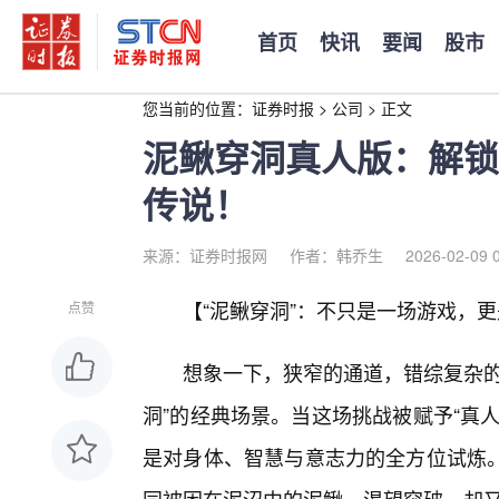
首页
快讯
要闻
股市
您当前的位置：
证券时报
>
公司
>
正文
泥鳅穿洞真人版：解锁
传说！
来源：证券时报网
作者：韩乔生
2026-02-09 
【“泥鳅穿洞”：不只是一场游戏，
点赞
想象一下，狭窄的通道，错综复杂的
洞”的经典场景。当这场挑战被赋予“真
是对身体、智慧与意志力的全方位试炼