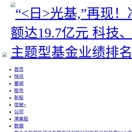
首页
快讯
要闻
股市
新股
信披+
公司
港美股
数据