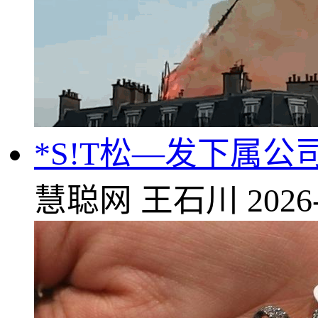
*S!T松—发下属公
慧聪网
王石川
2026