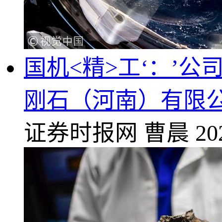
国机<精>工‘：’
刚石（河南）有限
证券时报网
曹晨
20