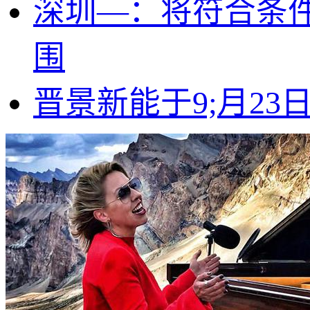
深圳—：将符合条
围
晋景新能于9;月23