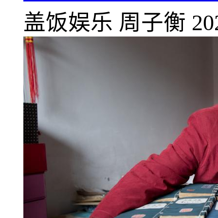
盖饭娱乐
周子衡
20