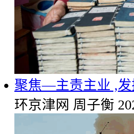
聚焦—主责主业 ,
环京津网
周子衡
20