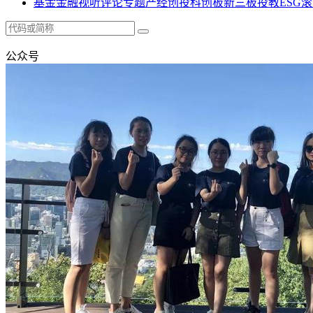
基金
金融
视听
评论
专题
产经
创投
科创板
新三板
投教
ESG
滚
公众号