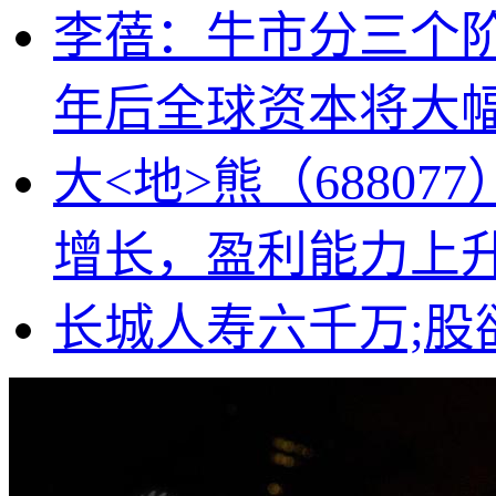
李蓓：牛市分三个
年后全球资本将大
大<地>熊（6880
增长，盈利能力上
长城人寿六千万;股