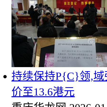
持续保持P{C}领
价至13.6港元