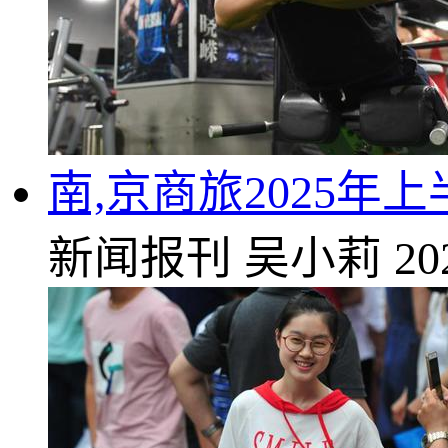
南,京商旅2025年上
新闻报刊
吴小莉
20