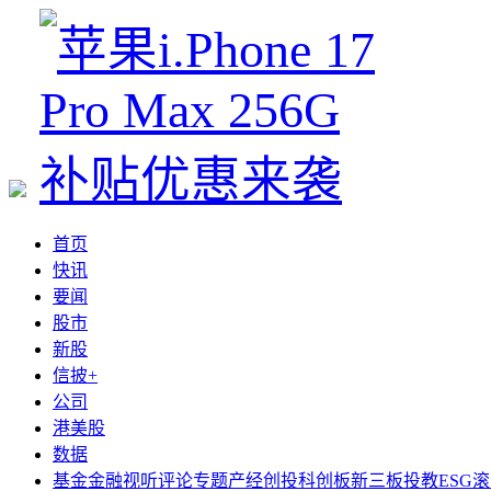
首页
快讯
要闻
股市
新股
信披+
公司
港美股
数据
基金
金融
视听
评论
专题
产经
创投
科创板
新三板
投教
ESG
滚