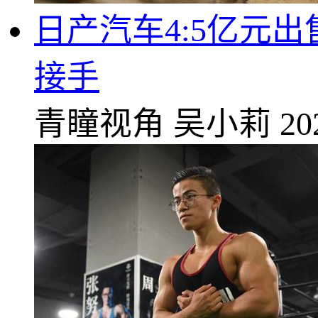
日产汽车4:5亿元
接手
青瞳视角
吴小莉
20