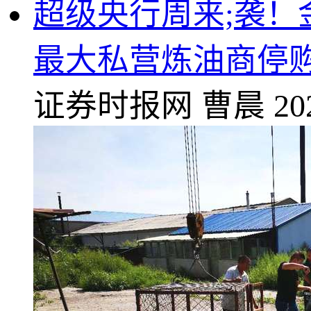
超级央行周来;袭！
最大私营炼油商停
证券时报网
曹晨
20