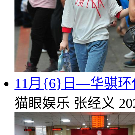
11月{6}日—华骐
猫眼娱乐
张经义
20