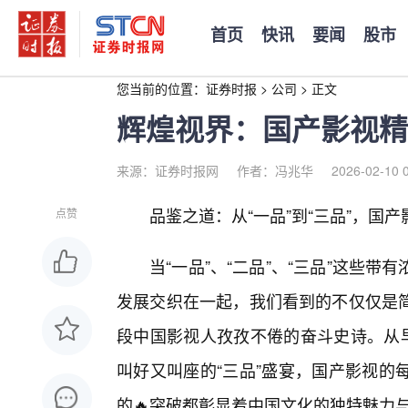
首页
快讯
要闻
股市
您当前的位置：
证券时报
>
公司
>
正文
辉煌视界：国产影视精
来源：证券时报网
作者：冯兆华
2026-02-10 
品鉴之道：从“一品”到“三品”，国
点赞
当“一品”、“二品”、“三品”这些
发展交织在一起，我们看到的不仅仅是
段中国影视人孜孜不倦的奋斗史诗。从早
叫好又叫座的“三品”盛宴，国产影视的
的🔥突破都彰显着中国文化的独特魅力