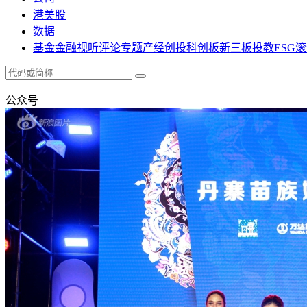
港美股
数据
基金
金融
视听
评论
专题
产经
创投
科创板
新三板
投教
ESG
滚
公众号