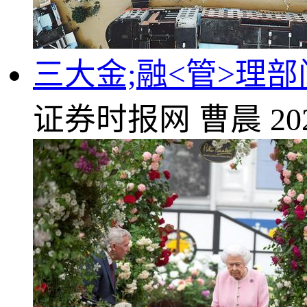
三大金;融<管>理
证券时报网
曹晨
20