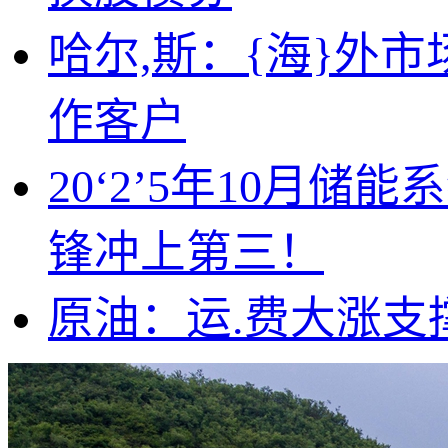
哈尔,斯：{海}外
作客户
20‘2’5年10月储
锋冲上第三！
原油：运.费大涨