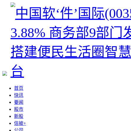
首页
快讯
要闻
股市
新股
信披+
公司