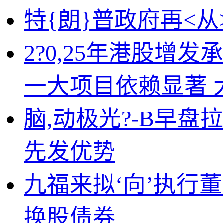
特{朗}普政府再<从
2?0,25年港股增
一大项目依赖显著 
脑,动极光?-B早盘
先发优势
九福来拟‘向’执行
换股债券