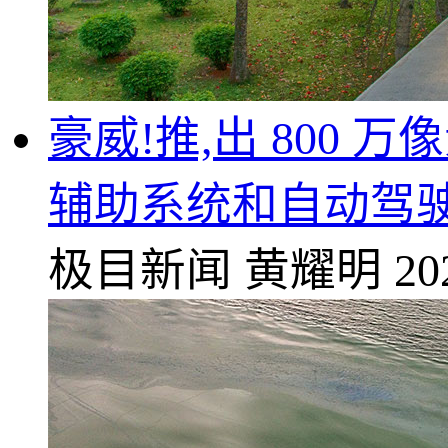
豪威!推,出 800 
辅助系统和自动驾驶
极目新闻
黄耀明
20