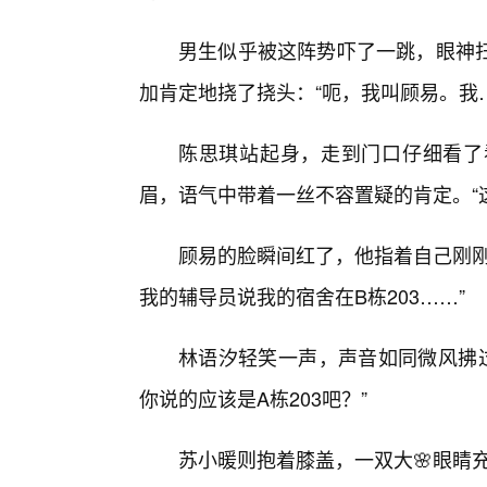
男生似乎被这阵势吓了一跳，眼神
加肯定地挠了挠头：“呃，我叫顾易。我
陈思琪站起身，走到门口仔细看了看
眉，语气中带着一丝不容置疑的肯定。“
顾易的脸瞬间红了，他指着自己刚刚
我的辅导员说我的宿舍在B栋203……”
林语汐轻笑一声，声音如同微风拂过
你说的应该是A栋203吧？”
苏小暖则抱着膝盖，一双大🌸眼睛