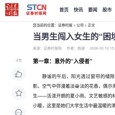
首页
快讯
要闻
股市
您当前的位置：
证券时报
>
公司
>
正文
当男生闯入女生的“困
来源：证券时报网
作者：杨澜
2026-02-10 15
第一章：意外的“入侵者”
点赞
静谧的午后，阳光透过窗帘的缝隙
影。空气中弥漫着淡😁淡的花香，偶尔
生——活泼开朗的夏小雨、文艺敏感的
小暖，这里是她们大学生活中最温暖的