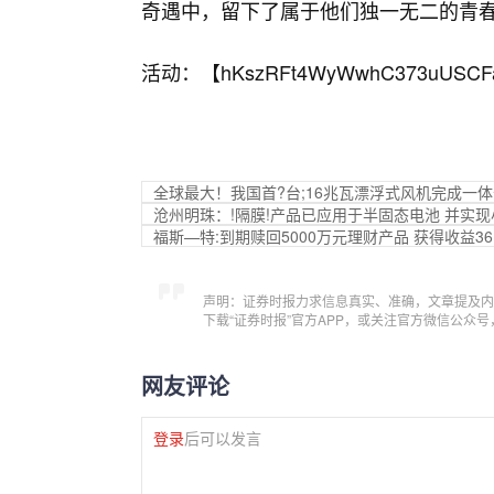
奇遇中，留下了属于他们独一无二的青
活动：【
hKszRFt4WyWwhC373uUSCF
全球最大！我国首?台;16兆瓦漂浮式风机完成一
沧州明珠：!隔膜!产品已应用于半固态电池 并实
福斯—特:到期赎回5000万元理财产品 获得收益36
声明：证券时报力求信息真实、准确，文章提及内
下载“证券时报”官方APP，或关注官方微信公众
网友评论
登录
后可以发言