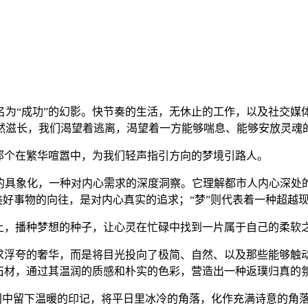
为“成功”的幻影。快节奏的生活，无休止的工作，以及社交媒体
悄然滋长，我们渴望着逃离，渴望着一方能够喘息、能够安放灵魂
那个在繁华喧嚣中，为我们轻声指引方向的梦境引路人。
度的具象化，一种对内心需求的深度洞察。它理解都市人内心深处
于美好事物的向往，是对内心真实的追求；“梦”则代表着一种超越
壤上，播种梦想的种子，让心灵在忙碌中找到一片属于自己的柔软
追求浮夸的奢华，而是将目光投向了极简、自然、以及那些能够触
石材，通过其温润的质感和朴实的色彩，营造出一种返璞归真的
空间中留下温暖的印记，将平日里冰冷的角落，化作充满诗意的角