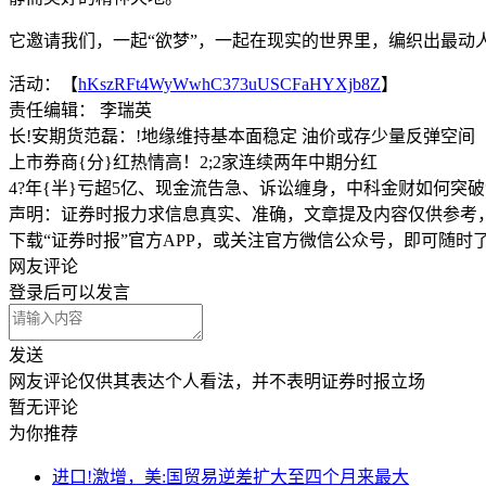
它邀请我们，一起“欲梦”，一起在现实的世界里，编织出最动
活动：【
hKszRFt4WyWwhC373uUSCFaHYXjb8Z
】
责任编辑： 李瑞英
长!安期货范磊：!地缘维持基本面稳定 油价或存少量反弹空间
上市券商{分}红热情高！2;2家连续两年中期分红
4?年{半}亏超5亿、现金流告急、诉讼缠身，中科金财如何突破
声明：证券时报力求信息真实、准确，文章提及内容仅供参考
下载“证券时报”官方APP，或关注官方微信公众号，即可随
网友评论
登录
后可以发言
发送
网友评论仅供其表达个人看法，并不表明证券时报立场
暂无评论
为你推荐
进口!激增，美:国贸易逆差扩大至四个月来最大