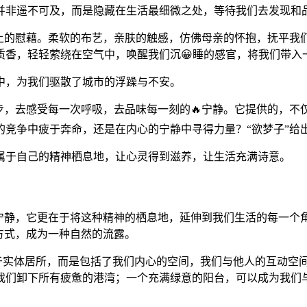
并非遥不可及，而是隐藏在生活最细微之处，等待我们去发现和
觉上的慰藉。柔软的布艺，亲肤的触感，仿佛母亲的怀抱，抚平我
质香，轻轻萦绕在空气中，唤醒我们沉😀睡的感官，将我们带入
中，为我们驱散了城市的浮躁与不安。
步，去感受每一次呼吸，去品味每一刻的🔥宁静。它提供的，不
的竞争中疲于奔命，还是在内心的宁静中寻得力量？“欲梦子”给
属于自己的精神栖息地，让心灵得到滋养，让生活充满诗意。
的宁静，它更在于将这种精神的栖息地，延伸到我们生活的每一
方式，成为一种自然的流露。
限于实体居所，而是包括了我们内心的空间，我们与他人的互动空间
为我们卸下所有疲惫的港湾；一个充满绿意的阳台，可以成为我们