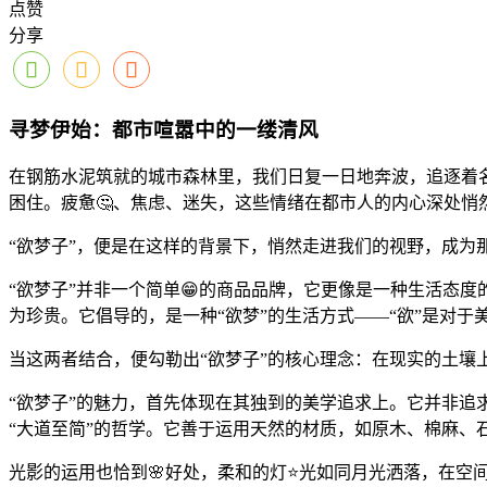
点赞
分享
寻梦伊始：都市喧嚣中的一缕清风
在钢筋水泥筑就的城市森林里，我们日复一日地奔波，追逐着名
困住。疲惫🤔、焦虑、迷失，这些情绪在都市人的内心深处
“欲梦子”，便是在这样的背景下，悄然走进我们的视野，成为
“欲梦子”并非一个简单😁的商品品牌，它更像是一种生活态
为珍贵。它倡导的，是一种“欲梦”的生活方式——“欲”是对
当这两者结合，便勾勒出“欲梦子”的核心理念：在现实的土
“欲梦子”的魅力，首先体现在其独到的美学追求上。它并非
“大道至简”的哲学。它善于运用天然的材质，如原木、棉麻、
光影的运用也恰到🌸好处，柔和的灯⭐光如同月光洒落，在