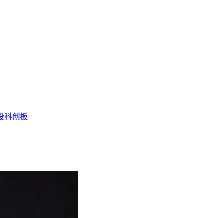
投
科创板