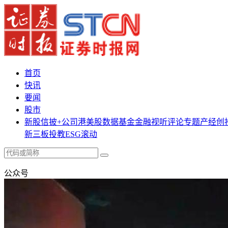
首页
快讯
要闻
股市
新股
信披+
公司
港美股
数据
基金
金融
视听
评论
专题
产经
创
新三板
投教
ESG
滚动
公众号