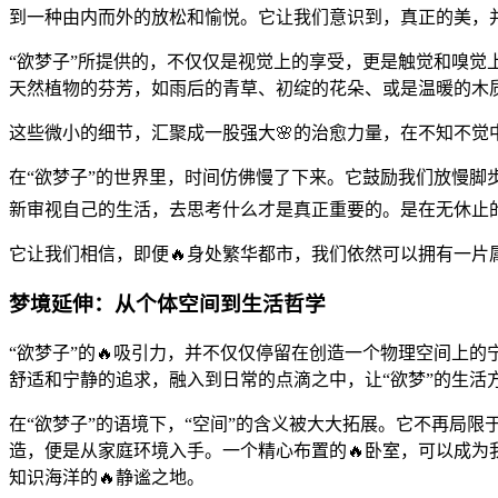
到一种由内而外的放松和愉悦。它让我们意识到，真正的美，
“欲梦子”所提供的，不仅仅是视觉上的享受，更是触觉和嗅
天然植物的芬芳，如雨后的青草、初绽的花朵、或是温暖的木
这些微小的细节，汇聚成一股强大🌸的治愈力量，在不知不觉
在“欲梦子”的世界里，时间仿佛慢了下来。它鼓励我们放慢脚
新审视自己的生活，去思考什么才是真正重要的。是在无休止
它让我们相信，即便🔥身处繁华都市，我们依然可以拥有一片
梦境延伸：从个体空间到生活哲学
“欲梦子”的🔥吸引力，并不仅仅停留在创造一个物理空间上
舒适和宁静的追求，融入到日常的点滴之中，让“欲梦”的生活
在“欲梦子”的语境下，“空间”的含义被大大拓展。它不再局
造，便是从家庭环境入手。一个精心布置的🔥卧室，可以成
知识海洋的🔥静谧之地。