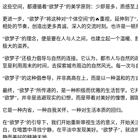
这些空间，都遵循着“欲梦子”的美学原则：少即是多，质感
更进一步，“欲梦子”将这种对“个体空间”的🔥重视，延伸
相处的节奏，创造出更多真诚、深入的交流时刻。也许是一顿
“欲梦子”的理念，便是要在人与人之间，也建立起一个温暖、
极大的滋养。
“欲梦子”还极力倡导与自然的连接。它认为，都市人与自然的
至是利用周末的时间，去探索城市周边的自然风光。每一次与
“欲梦子”的这种倡😎导，并非高高在上，而是以一种温和的
最终，“欲梦子”所传递的，是一种积极而优雅的生活哲学。
“欲梦”，并非是逃避现实的幻想，而是带着对美好的憧憬，脚
它是一种内省，一种自我关怀，一种对生活本质的回归。
在“欲梦子”的引导下，我们开始重新审视生活的意义，开始
白，在喧嚣中寻找宁静，在平淡中发现美好。“欲梦子”，就
静而美好的精神天地。