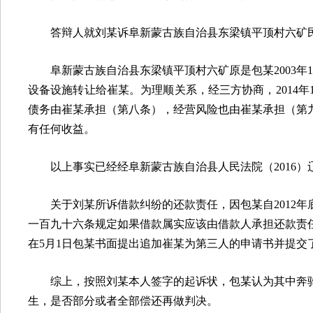
答辩人就刘某诉阜新蒙古族自治县东梁镇平顶村六矿
阜新蒙古族自治县东梁镇平顶村六矿原是包某
2003
年
1
设备设施转让给崔某。为理顺关系，经三方协商，
2014
年
债务由崔某承担（第八条），经营风险也由崔某承担（第
有任何收益。
以上事实已经经阜新蒙古族自治县人民法院（
2016
）
关于刘某所诉借款纠纷的还款责任，因包某自
2012
年
一百九十六条规定如果借款属实应该由借款人承担还款责
在
5
月
1
日包某书面提出追加崔某为第三人的申请书并提交
综上，按照刘某本人签字的起诉状，包某认为其中奔
生，是否部分或者全部偿还再做判决。