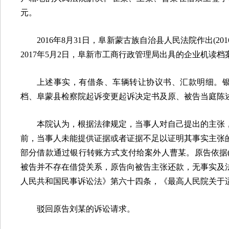
元。
2016
年
8
月
31
日，阜新蒙古族自治县人民法院作出
(201
2017
年
5
月
2
日，阜新市工商行政管理局出具的企业机读档
上述事实，有借条、车辆转让协议书、汇款明细。
档、阜蒙县检察院起诉变更起诉决定书及原、被告当庭陈
本院认为，根据法律规定，当事人对自己提出的主张
前，当事人未能提供证据或者证据不足以证明其事实主张
部分借款通过银行转账方式支付给案外人曹某。原告依据
被告并不存在借贷关系，原告向被告主张还款，无事实及
人民共和国民事诉讼法》第六十四条，《最高人民院关于
驳回原告刘某的诉讼请求。