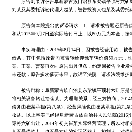
原告刘某诉被告阜新蒙古族自治县东梁镇平顶村六矿
刘某及其委托诉讼代理人赵某，被告投资人包某及其委托
原告向本院提出的诉讼请求：
1
、请求被告返还原告
和从
2015
年
9
月
7
日至实际给付日止，以
80
万元为本金，按
事实与理由：
2015
年
8
月
14
日，因被告经营用款，被
借条，其中包括原告向被告转给奔驰车辆价值
50
万元，
某、王某、曹某再次向原告出具借条，约定因被告企业发
未还款，原告多次催要未果，故诉至法院，请求法院维护
被告辩称：阜新蒙古族自治县东梁镇平顶村六矿原是
将相关设备转让给崔某。为理顺关系，经三方协商，
2014
债务由崔某承担
(
第八条
)
，经营风险也由崔某承担
(
第九条
收益。以上事实已经经阜新蒙古族自治县人民法院
(2016)
际将六矿出让，
2014
年初交崔某实际经营管理，所以对相
某不是借款人，也不是六矿的实际经营人、控制人，对借