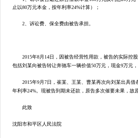
止以
80
万元本金，按年利率
24%
计算）；
2
、诉讼费、保全费由被告承担。
2015
年
8
月
14
日，因被告经营性用款，被告的实际控股
包括刘某向被告转让奔驰车一辆价值
50
万元，现金
9
万元，
2015
年
9
月
7
日，崔某、王某、曹某再次向刘某出具借
年利率
24%
。现被告到期未还款，原告多次催要未果，故
此致
沈阳市和平区人民法院