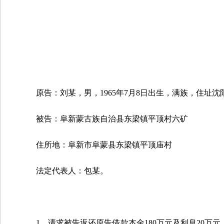
原告：刘某，男，
1965
年
7
月
8
日出生，满族，住址沈
被告：阜新蒙古族自治县东梁镇平顶村六矿
住所地：阜新市阜蒙县东梁镇平顶庙村
法定代表人：包某。
1
、请求被告返还原告借款本金
180
万元及利息
20
万元