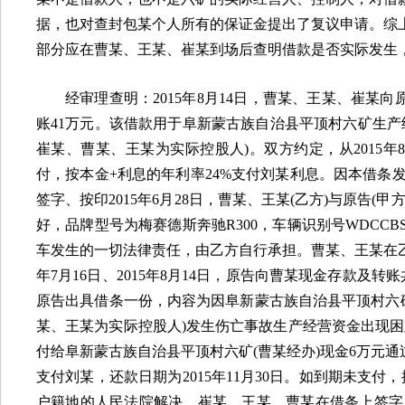
据，也对查封包某个人所有的保证金提出了复议申请。综
部分应在曹某、王某、崔某到场后查明借款是否实际发生
经审理查明：
2015
年
8
月
14
日，曹某、王某、崔某向
账
41
万元。该借款用于阜新蒙古族自治县平顶村六矿生产
崔某、曹某、王某为实际控股人
)
。双方约定，从
2015
年
付，按本金
+
利息的年利率
24%
支付刘某利息。因本借条
签字、按印
2015
年
6
月
28
日，曹某、王某
(
乙方
)
与原告
(
甲
好，品牌型号为梅赛德斯奔驰
R300
，车辆识别号
WDCCBS
车发生的一切法律责任，由乙方自行承担。曹某、王某在
年
7
月
16
日、
2015
年
8
月
14
日，原告向曹某现金存款及转账
原告出具借条一份，内容为因阜新蒙古族自治县平顶村六
某、王某为实际控股人
)
发生伤亡事故生产经营资金出现困
付给阜新蒙古族自治县平顶村六矿
(
曹某经办
)
现金
6
万元通
支付刘某，还款日期为
2015
年
11
月
30
日。如到期未支付，
户籍地的人民法院解决。崔某、王某、曹某在借条上签字