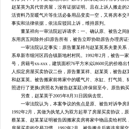
赵某英为其代管房屋，没有证据证明。且在上诉人搬走的
2
活资料乃至暖气片等生活必备用品变卖一空，又将房本交
事实和法律依据，依法应驳回上诉，维持原判。
董某祥向一审法院起诉请求：一、确认原、被告之间
东用房五间除外
)
归原告所有，被告立即协助原告办理房证
一审法院认定事实：原告董某祥与赵某英系夫妻关系
系阜新市细河区四合镇新地村村民。
1992
年
2
月，被告一家
号，房籍号
xx-xxx
，建筑面积
76
平方米
)
以
8600
元的价格出
人拟定房屋买卖协议二份，原告董某祥、赵某英，被告赵
和赵某英。被告搬家前将家中的暖气片、水缸、打气筒、
照进行了更换
(
房照名为被告赵某廷
)
并保留至今。原告购
另查，赵某英于
2005
年
8
月
31
日因病去世。
一审法院认为，本案争议的焦点是原、被告对诉争房
1992
年
2
月，其做为执笔人为双方起草了房屋买卖协议，原
蔡某某、赵某某证明被告因搬家卖房将家中物品卖给村民
房屋买卖的交易习惯。
1992
年
2
月，被告搬走后将该房屋交