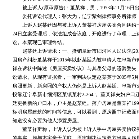
被上诉人
(
原审原告
)
：董某祥，男，
1953
年
11
月
16
日
委托诉讼代理人：张大为，辽宁紫剑律师事务所律师
上诉人赵某廷因与被上诉人董某祥房屋买卖合同纠纷
24
日立案受理后，依法组成合议庭，开庭进行了审理，上
讼。本案现已审理终结。
赵某廷上诉请求：一、撤销阜新市细河区人民法院
(20
因房产纠纷董某祥于
2015
年以赵某廷为被申请人在阜新市
祥在诉状中陈述《房屋买卖协议》与其岳父母的遗嘱丢失
讼请求。从现有证据看，一审判决认定赵某英于
2005
年
5
月
房照更新，新房照的产权人仍然是上诉人赵某廷。阜新市
投靠辽宁阜新市细河区某镇某村
2-264
”。董某祥夫妇户口
廷更换新的户口本，户主是赵某廷。落户房屋是董某祥
199
标明房屋建筑的时间等信息，可以看到，原房照中记载面
知道没有必要为他人添置房屋。
董某祥辩称，上诉人认为被上诉人手中房屋买卖协议
的事实，均与本案毫无关联。原审判决认定双方当事人房