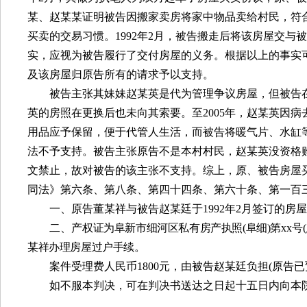
某、赵某某证明被告因搬家卖房将家中物品卖给村民，符
买卖的交易习惯。
1992
年
2
月，被告搬走后将该房屋交与被
实，应视为被告履行了交付房屋的义务。根据以上的事实
及该房屋归原告所有的请求予以支持。
被告主张其妹妹赵某英是代为管理争议房屋，但被告
英的房照在更换后也未向其索要。至
2005
年，赵某英因病
用品应予保留，便于代管人生活，而被告将暖气片、水缸
法不予支持。被告主张原告不是本村村民，赵某英没资格
文禁止，故对被告的该主张不支持。综上，原、被告房屋
同法》第六条、第八条、第四十四条、第六十条、第一百
一、原告董某祥与被告赵某廷于
1992
年
2
月签订的房屋
二、产
权证为阜新市细河区私有房产执照
(
阜细
)
第
xx
号
(
某祥办理房屋过户手续。
案件受理费人民币
1800
元，由被告赵某廷负担
(
原告已
如不服本判决，可在判决书送达之日起十五日内向本