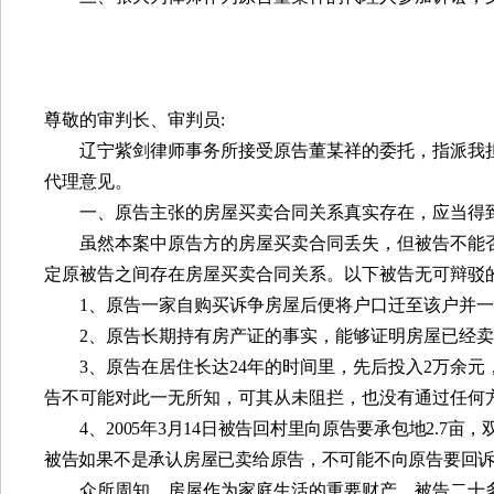
尊敬的审判长、审判员
:
辽宁紫剑律师事务所接受原告董某祥的委托，指派我
代理意见。
一、原告主张的房屋买卖合同关系真实存在，应当得
虽然本案中原告方的房屋买卖合同丢失，但被告不能
定原被告之间存在房屋买卖合同关系。以下被告无可辩驳
1
、原告一家自购买诉争房屋后便将户口迁至该户并一
2
、原告长期持有房产证的事实，能够证明房屋已经卖
3
、原告在居住长达
24
年的时间里，先后投入
2
万余元
告不可能对此一无所知，可其从未阻拦，也没有通过任何
4
、
2
005
年
3
月
14
日被告回村里向原告要承包地
2.7
亩，
被告如果不是承认房屋已卖给原告，不可能不向原告要回
众所周知，房屋作为家庭生活的重要财产，被告二十