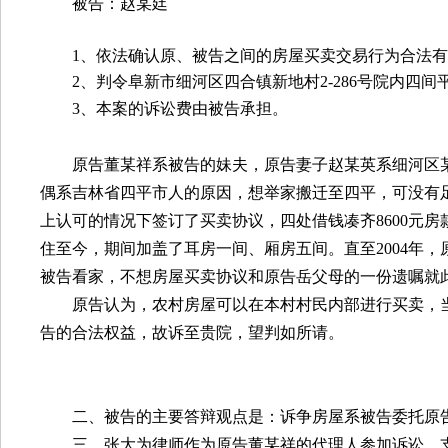
被告：赵某廷
1
、依法确认原、被告之间的房屋买卖交易行为合法有
2
、判令阜新市细河区四合镇新地村
2-286
号院内四间
3
、本案的诉讼费由被告承担。
原告董某祥系被告的妹夫，原告妻子赵某英系细河区
偶系吉林省四平市人的原因，想举家搬迁至四平，可没有
上认可的情况下签订了买卖协议，四处借钱凑齐
8600
元房
住至今，期间加盖了耳房一间、厢房五间。直至
2004
年，
被告看家，不想房屋买卖协议和原告岳父母的一份遗嘱就
原告认为，农村房屋可以在本村村民内部进行买卖，
告的合法权益，故诉至贵院，望判如所请。
二、被告的主要答辩观点是：诉争房屋系被告委托原
三、张大为律师作为原告董某祥的代理人参加诉讼，