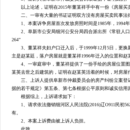
以上论述，证明在
2015
年董某祥手中有一份《房屋买
二、一审有大量的书证证明双方没有房屋买卖民事法
1
、本案诉争房屋首次发放房照时间是
1985
年，
1994
年
2
、阜新市公安局细河公安分局四合派出所《常驻人口
264
”
3
、董某祥夫妇户口迁入后，于
1999
年
12
月
5
日，更换
主是赵某廷，落户房屋就是董某祥
1996
年迁入的位置和赵
4
、一审庭审中，董某祥提供了一份手绘的房屋位置图
某英去世之后建筑的，证明在赵某英活着的时候，对房屋
三、上诉人提供阜新市仲裁委员会的房产纠纷立案登
据的若干规定》第五条、第七条根据公平原则和诚实信用
根据综上，上诉请求如下：
1
、请求依法撤销细河区人民法院
(2016)
辽
O911
民初
56
有。
2
、本案上诉费由被上诉人负担。
此致