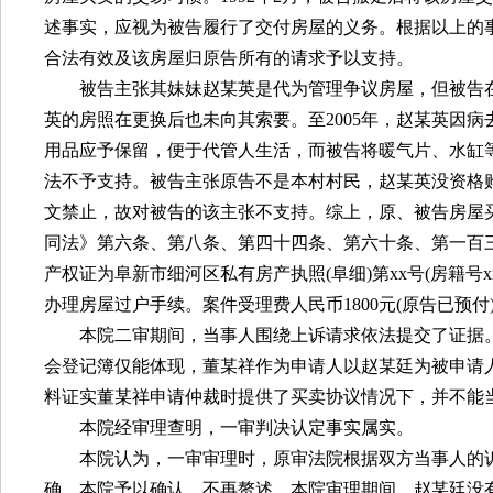
述事实，应视为被告履行了交付房屋的义务。根据以上的
合法有效及该房屋归原告所有的请求予以支持。
被告主张其妹妹赵某英是代为管理争议房屋，但被告
英的房照在更换后也未向其索要。至
2005
年，赵某英因病
用品应予保留，便于代管人生活，而被告将暖气片、水缸
法不予支持。被告主张原告不是本村村民，赵某英没资格
文禁止，故对被告的该主张不支持。综上，原、被告房屋
同法》第六条、第八条、第四十四条、第六十条、第一百
产权证为阜新市细河区私有房产执照
(
阜细
)
第
xx
号
(
房籍号
x
办理房屋过户手续。案件受理费人民币
1800
元
(
原告已预付
本院二审期间，当事人围绕上诉请求依法提交了证据
会登记簿仅能体现，董某祥作为申请人以赵某廷为被申请
料证实董某祥申请仲裁时提供了买卖协议情况下，并不能
本院经审理查明，一审判决认定事实属实。
本院认为，一审审理时，原审法院根据双方当事人的
确，本院予以确认，不再赘述，本院审理期间，赵某廷没