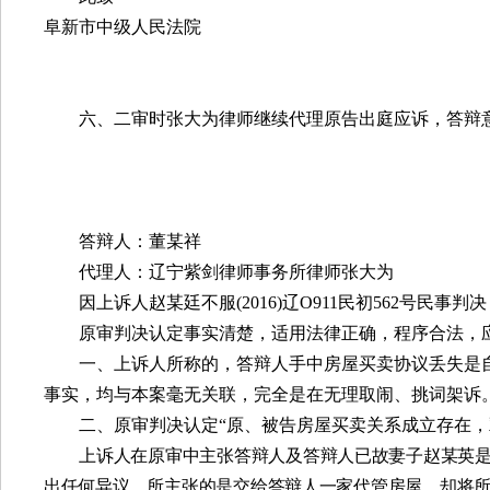
阜新市中级人民法院
六、二审时张大为律师继续代理原告出庭应诉，答辩
答辩人：董某祥
代理人：辽宁紫剑律师事务所律师张大为
因上诉人赵某廷不服
(2016)
辽
O911
民初
562
号民事判决
原审判决认定事实清楚，适用法律正确，程序合法，
一、上诉人所称的，答辩人手中房屋买卖协议丢失是
事实，均与本案毫无关联，完全是在无理取闹、挑词架诉
二、原审判决认定“原、被告房屋买卖关系成立存在
上
诉人在原审中主张答辩人及答辩人已故妻子赵某英
出任何异议。所主张的是交给答辩人一家代管房屋，却将