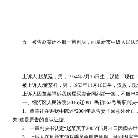
五、被告赵某廷不服一审判决，向阜新市中级人民法
上诉人
:
赵某廷，男，
1954
年
2
月
15
日生，汉族，现住
被上诉人
:
董某祥，男，
1953
年
11
月
16
日生，汉族，现
上诉人因董某祥诉我房屋买卖合同纠纷一案，不服阜
一、细河区人民法院
(2016)
辽
0911
民初
562
号民事判决
1
、董某祥在诉状中陈述“
2004
年原告妻子因意外死亡
失”这是原告的自认证据。
2
、一审判决书认定“赵某英于
2005
年
5
月
31
日因病去世
3
、上诉人在阜新市仲裁委员会调取证据，证明因房产