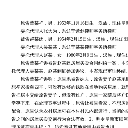
原告董某祥，男，
1953
年
11
月
16
日生，汉族，现住阜
委托代理人张大为，系辽宁紫剑律师事务所律师
被告赵某廷，男，
1954
年
2
月
15
日生，汉族，现住辽阳
委托代理人吴某某，系辽宁某某律师事务所律师
委托代理人赵某，女，
1980
年
2
月
9
日生，汉族，现住
原告董某祥诉被告赵某廷房屋买卖合同纠纷一案，本
托代理人吴某某、赵某到庭参加诉讼。本案现已审理终结
原告董某祥诉称：原告系被告妹夫，原告妻子赵某系
想举家搬至四平，可没有足够的钱款在当地购买房屋，就
告把房本交给原告妻子，但没有过户，原告一家随后将户
幸存下来，在处理丧事过程中，原告让被告看家，不想房
配合。原告认为农村房屋可在本村村民内部进行，当初的
告之间的房屋买卖交易行为合法有效。
2
、判令阜新市细河
理房证变更手续；
3
、诉讼费及其他费用由被告承担。