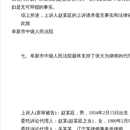
妇是无可辩驳的事实。
综上所述，上诉人赵某廷的上诉请求毫无事实和法律
此致
阜新市中级人民法院
七、阜新市中级人民法院最终支持了张大为律师的代
上诉人
(
原审被告
)
：赵某廷，男，
1954
年
2
月
15
日出生
委托诉讼代理人：赵某
(
赵某廷之女
)
，女，
1980
年
2
月
委托诉讼代理人：吴某某，辽宁某律师事务所律师