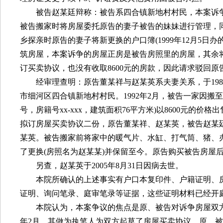
被告赵某廷辩称：被告系四合镇新地村村民，本案诉
被告搬家时将房屋委托原告的妻子被告的妹妹进行管理，
乡探亲时原告的妻子将新更换的户口簿
(1999
年
12
月
5
日办
筑房屋，本案诉争的房屋正房是被告房照里的房屋，其余
订买卖协议，也没有收取
8600
元的房款，因此请求驳回原
经审理查明：原告董某祥与赵某英系夫妻关系，于
198
市细河区四合镇新地村村民。
1992
年
2
月，被告一家因搬至
号，房籍号
xx-xxx
，建筑面积
76
平方米
)
以
8600
元的价格出
拟订房屋买卖协议二份，原告董某祥、赵某英，被告赵某
某英。被告搬家前将家中的暖气片、水缸、打气筒、猪、
了更换
(
房照名为赵某某
)
并保留至今。原告购买被告房屋
另查，赵某英于
2005
年
8
月
31
日因病去世。
本院所确认的上述事实有户口本复印件、户籍证明、
证明、询问笔录、庭审笔录等证据，这些证明材料已经开
本院认为，本案争议的焦点是原、被告对诉争房屋双
年
2
月，其做为执笔人为双方起草了房屋买卖协议，原、被