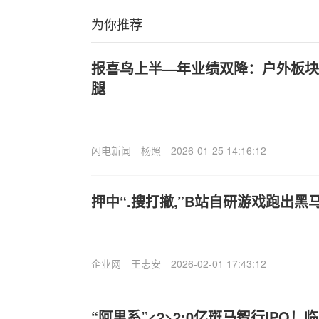
为你推荐
报喜鸟上半—年业绩双降：户外板块
腿
闪电新闻
杨照
2026-01-25 14:16:12
押中“.搜打撤,”B站自研游戏跑出黑
企业网
王志安
2026-02-01 17:43:12
“阿里系”<2>2;0亿斑马智行IPO