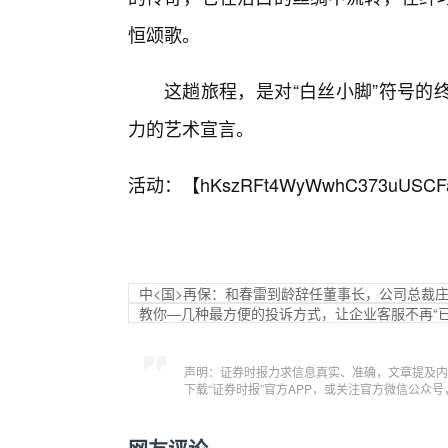
恒颂歌。
这趟旅程，是对“白丝小脚”符号的
力的艺术宣言。
活动：【
hKszRFt4WyWwhC373uUSCF
中<国>再保：和春雷到龄辞任董事长，公司总裁
教你—几种最方便的投诉方式，让企业客服不再“已
声明：证券时报力求信息真实、准确，文章提及内
下载“证券时报”官方APP，或关注官方微信公众